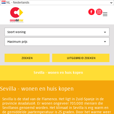
NL - Nederlands
Soort woning
UITGEBREID ZOEKEN
Sevilla - wonen en huis kopen
Sevilla - wonen en huis kopen
Sevilla is de stad van de Flamenco. Het ligt in Zuid-Spanje in de
provincie Anadalusië. Er wonen ongeveer 703.000 mensen die
Sevillanos genoemd worden. Het klimaat in Sevilla is erg warm en
de gemiddelde jaartemperatuur is 25 graden. Door het warme weer