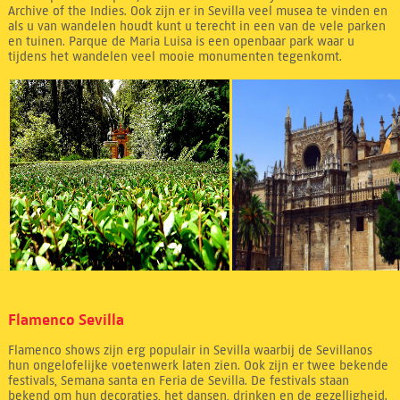
Archive of the Indies. Ook zijn er in Sevilla veel musea te vinden en
als u van wandelen houdt kunt u terecht in een van de vele parken
en tuinen. Parque de Maria Luisa is een openbaar park waar u
tijdens het wandelen veel mooie monumenten tegenkomt.
Flamenco Sevilla
Flamenco shows zijn erg populair in Sevilla waarbij de Sevillanos
hun ongelofelijke voetenwerk laten zien. Ook zijn er twee bekende
festivals, Semana santa en Feria de Sevilla. De festivals staan
bekend om hun decoraties, het dansen, drinken en de gezelligheid.