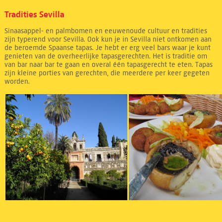
Tradities Sevilla
Sinaasappel- en palmbomen en eeuwenoude cultuur en tradities
zijn typerend voor Sevilla. Ook kun je in Sevilla niet ontkomen aan
de beroemde Spaanse tapas. Je hebt er erg veel bars waar je kunt
genieten van de overheerlijke tapasgerechten. Het is traditie om
van bar naar bar te gaan en overal één tapasgerecht te eten. Tapas
zijn kleine porties van gerechten, die meerdere per keer gegeten
worden.