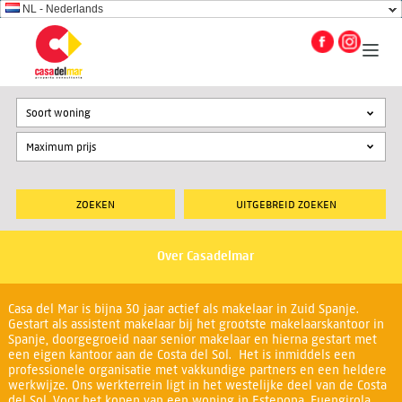
NL - Nederlands
Soort woning
UITGEBREID ZOEKEN
Over Casadelmar
Casa del Mar is bijna 30 jaar actief als makelaar in Zuid Spanje.
Gestart als assistent makelaar bij het grootste makelaarskantoor in
Spanje, doorgegroeid naar senior makelaar en hierna gestart met
een eigen kantoor aan de Costa del Sol. Het is inmiddels een
professionele organisatie met vakkundige partners en een heldere
werkwijze. Ons werkterrein ligt in het westelijke deel van de Costa
del Sol. Voor het kopen van een woning in Estepona, Fuengirola,