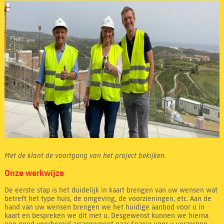
Met de klant de voortgang van het project bekijken.
Onze werkwijze
De eerste stap is het duidelijk in kaart brengen van uw wensen wat
betreft het type huis, de omgeving, de voorzieningen, etc. Aan de
hand van uw wensen brengen we het huidige aanbod voor u in
kaart en bespreken we dit met u. Desgewenst kunnen we hierna