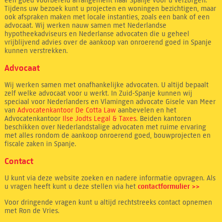
een goed voorbereid arrangement naar Spanje voor u verzorgen.
Tijdens uw bezoek kunt u projecten en woningen bezichtigen, maar
ook afspraken maken met locale instanties, zoals een bank of een
advocaat. Wij werken nauw samen met Nederlandse
hypotheekadviseurs en Nederlanse advocaten die u geheel
vrijblijvend advies over de aankoop van onroerend goed in Spanje
kunnen verstrekken.
Advocaat
Wij werken samen met onafhankelijke advocaten. U altijd bepaalt
zelf welke advocaat voor u werkt. In Zuid-Spanje kunnen wij
speciaal voor Nederlanders en Vlamingen advocate Gisele van Meer
van
Advocatenkantoor De Cotta Law
aanbevelen en het
Advocatenkantoor
Ilse Jodts Legal & Taxes
. Beiden kantoren
beschikken over Nederlandstalige advocaten met ruime ervaring
met alles rondom de aankoop onroerend goed, bouwprojecten en
fiscale zaken in Spanje.
Contact
U kunt via deze website zoeken en nadere informatie opvragen. Als
u vragen heeft kunt u deze stellen via het
contactformulier >>
Voor dringende vragen kunt u altijd rechtstreeks contact opnemen
met Ron de Vries.