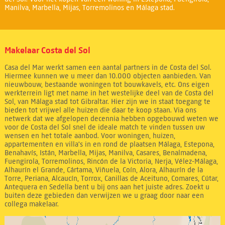
Manilva, Marbella, Mijas, Torremolinos en Málaga stad.
Makelaar Costa del Sol
Casa del Mar werkt samen een aantal partners in de Costa del Sol.
Hiermee kunnen we u meer dan 10.000 objecten aanbieden. Van
nieuwbouw, bestaande woningen tot bouwkavels, etc. Ons eigen
werkterrein ligt met name in het westelijke deel van de Costa del
Sol, van Málaga stad tot Gibraltar. Hier zijn we in staat toegang te
bieden tot vrijwel alle huizen die daar te koop staan. Via ons
netwerk dat we afgelopen decennia hebben opgebouwd weten we
voor de Costa del Sol snel de ideale match te vinden tussen uw
wensen en het totale aanbod. Voor woningen, huizen,
appartementen en villa's in en rond de plaatsen Málaga, Estepona,
Benahavís, Istán, Marbella, Mijas, Manilva, Casares, Benalmadena,
Fuengirola, Torremolinos, Rincón de la Victoria, Nerja, Vélez-Málaga,
Alhaurín el Grande, Cártama, Viñuela, Coín, Alora, Alhaurín de la
Torre, Periana, Alcaucín, Torrox, Canillas de Aceituno, Comares, Cútar,
Antequera en Sedella bent u bij ons aan het juiste adres. Zoekt u
buiten deze gebieden dan verwijzen we u graag door naar een
collega makelaar.