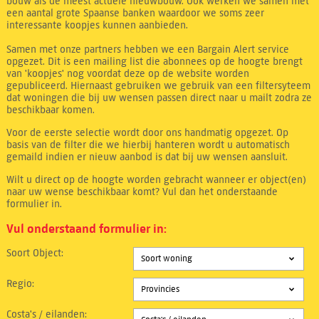
bouw als de meest actuele nieuwbouw. Ook werken we samen met
een aantal grote Spaanse banken waardoor we soms zeer
interessante koopjes kunnen aanbieden.
Samen met onze partners hebben we een Bargain Alert service
opgezet. Dit is een mailing list die abonnees op de hoogte brengt
van 'koopjes' nog voordat deze op de website worden
gepubliceerd. Hiernaast gebruiken we gebruik van een filtersyteem
dat woningen die bij uw wensen passen direct naar u mailt zodra ze
beschikbaar komen.
Voor de eerste selectie wordt door ons handmatig opgezet. Op
basis van de filter die we hierbij hanteren wordt u automatisch
gemaild indien er nieuw aanbod is dat bij uw wensen aansluit.
Wilt u direct op de hoogte worden gebracht wanneer er object(en)
naar uw wense beschikbaar komt? Vul dan het onderstaande
formulier in.
Vul onderstaand formulier in:
Soort Object:
Soort woning
Regio:
Provincies
Costa's / eilanden: