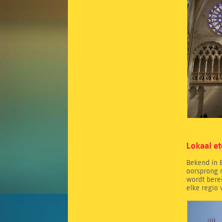
Lokaal e
Bekend in B
oorsprong 
wordt berei
elke regio 