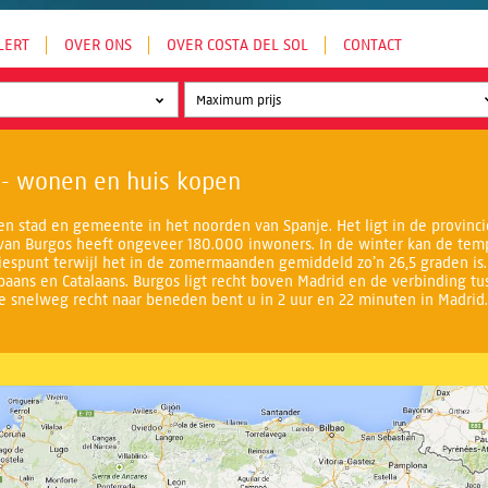
LERT
OVER ONS
OVER COSTA DEL SOL
CONTACT
 - wonen en huis kopen
en stad en gemeente in het noorden van Spanje. Het ligt in de provinci
an Burgos heeft ongeveer 180.000 inwoners. In de winter kan de temp
iespunt terwijl het in de zomermaanden gemiddeld zo’n 26,5 graden is.
aans en Catalaans. Burgos ligt recht boven Madrid en de verbinding tu
e snelweg recht naar beneden bent u in 2 uur en 22 minuten in Madrid.