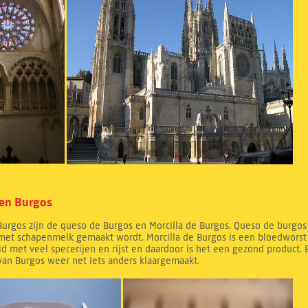
ten Burgos
urgos zijn de queso de Burgos en Morcilla de Burgos. Queso de burgos 
met schapenmelk gemaakt wordt. Morcilla de Burgos is een bloedworst
d met veel specerijen en rijst en daardoor is het een gezond product.
van Burgos weer net iets anders klaargemaakt.