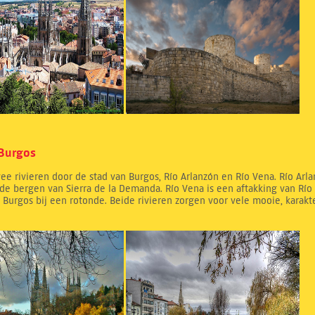
 Burgos
ee rivieren door de stad van Burgos, Río Arlanzón en Río Vena. Río Arla
 de bergen van Sierra de la Demanda. Río Vena is een aftakking van Río
 Burgos bij een rotonde. Beide rivieren zorgen voor vele mooie, karakte