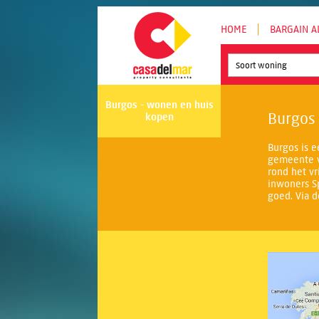
HOME
BARGAIN A
Soort woning
Burgos - wonen en huis
Burgos
kopen
Burgos is e
gemeente v
rond het vr
inwoners Sp
goed. Via d