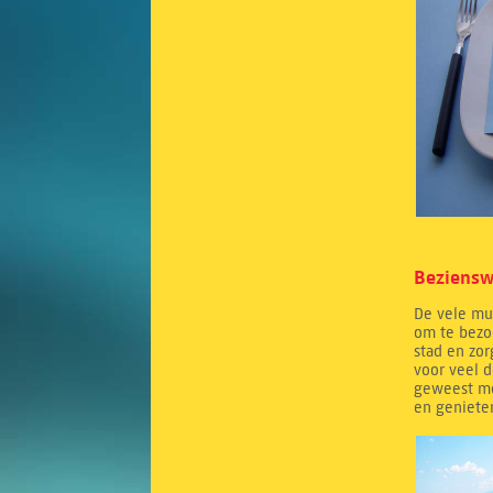
Beziensw
De vele mus
om te bezoe
stad en zor
voor veel d
geweest me
en genieten