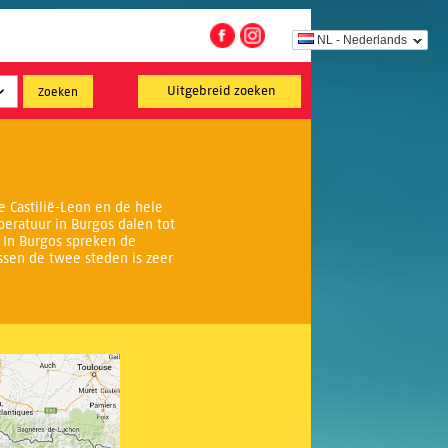
NL - Nederlands
Uitgebreid zoeken
e Castilië-Leon en de hele
eratuur in Burgos dalen tot
 In Burgos spreken de
ssen de twee steden is zeer