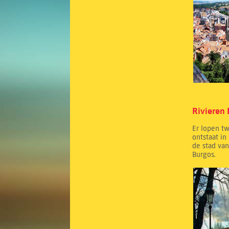
Rivieren
Er lopen tw
ontstaat in
de stad van
Burgos.