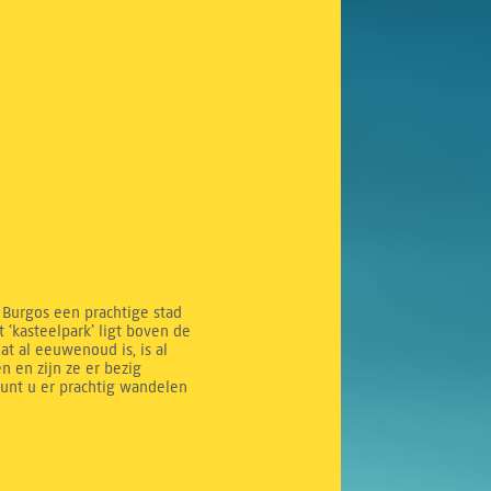
 Burgos een prachtige stad
 ‘kasteelpark’ ligt boven de
t al eeuwenoud is, is al
n en zijn ze er bezig
unt u er prachtig wandelen