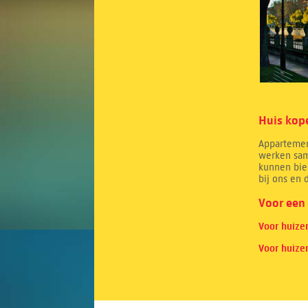
Huis kop
Appartement
werken sam
kunnen bie
bij ons en 
Voor een 
Voor huize
Voor huize