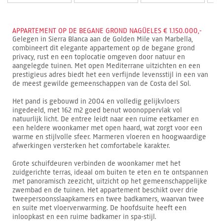
APPARTEMENT OP DE BEGANE GROND NAGÜELES € 1.150.000,-
Gelegen in Sierra Blanca aan de Golden Mile van Marbella,
combineert dit elegante appartement op de begane grond
privacy, rust en een toplocatie omgeven door natuur en
aangelegde tuinen. Met open Mediterrane uitzichten en een
prestigieus adres biedt het een verfijnde levensstijl in een van
de meest gewilde gemeenschappen van de Costa del Sol.
Het pand is gebouwd in 2004 en volledig gelijkvloers
ingedeeld, met 162 m2 goed benut woonoppervlak vol
natuurlijk licht. De entree leidt naar een ruime eetkamer en
een heldere woonkamer met open haard, wat zorgt voor een
warme en stijlvolle sfeer. Marmeren vloeren en hoogwaardige
afwerkingen versterken het comfortabele karakter.
Grote schuifdeuren verbinden de woonkamer met het
zuidgerichte terras, ideaal om buiten te eten en te ontspannen
met panoramisch zeezicht, uitzicht op het gemeenschappelijke
zwembad en de tuinen. Het appartement beschikt over drie
tweepersoonsslaapkamers en twee badkamers, waarvan twee
en suite met vloerverwarming. De hoofdsuite heeft een
inloopkast en een ruime badkamer in spa-stijl.