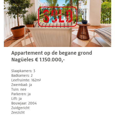
Appartement op de begane grond
Nagüeles € 1.150.000,-
Slaapkamers
3
Badkamers
2
Leefruimte
162m²
Zwembad
ja
Tuin
nee
Parkeren
ja
Lift
ja
Bouwjaar
2004
Zuidgericht
Zeezicht