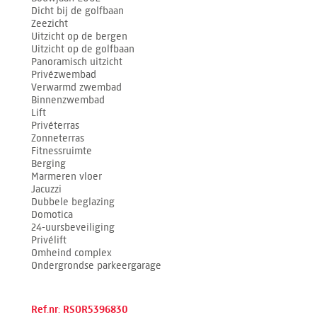
Dicht bij de golfbaan
Zeezicht
Uitzicht op de bergen
Uitzicht op de golfbaan
Panoramisch uitzicht
Privézwembad
Verwarmd zwembad
Binnenzwembad
Lift
Privéterras
Zonneterras
Fitnessruimte
Berging
Marmeren vloer
Jacuzzi
Dubbele beglazing
Domotica
24-uursbeveiliging
Privélift
Omheind complex
Ondergrondse parkeergarage
Ref.nr: RSOR5396830