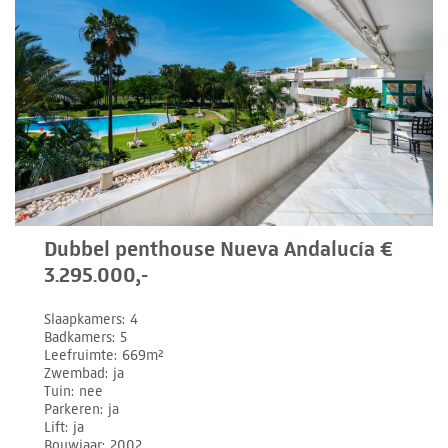
Dubbel penthouse Nueva Andalucía €
3.295.000,-
Slaapkamers
4
Badkamers
5
Leefruimte
669m²
Zwembad
ja
Tuin
nee
Parkeren
ja
Lift
ja
Bouwjaar
2002