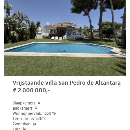
Vrijstaande villa San Pedro de Alcántara
€ 2.000.000,-
Slaapkamers
4
Badkamers
4
Woonoppervlak
1530m²
Leefruimte
621m²
Zwembad
ja
Tuin
ja