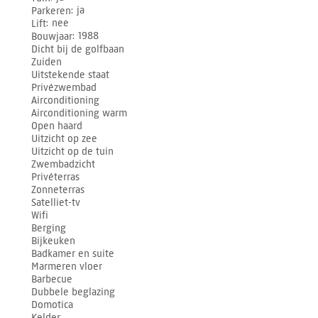
Parkeren
ja
Lift
nee
Bouwjaar
1988
Dicht bij de golfbaan
Zuiden
Uitstekende staat
Privézwembad
Airconditioning
Airconditioning warm
Open haard
Uitzicht op zee
Uitzicht op de tuin
Zwembadzicht
Privéterras
Zonneterras
Satelliet-tv
Wifi
Berging
Bijkeuken
Badkamer en suite
Marmeren vloer
Barbecue
Dubbele beglazing
Domotica
Kelder