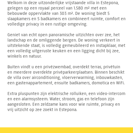
Welkom in deze uitzonderlijke vrijstaande villa in Estepona,
gelegen op een royaal perceel van 1.580 m² met een
bebouwde oppervlakte van 303 m². De woning biedt 5
slaapkamers en 5 badkamers en combineert ruimte, comfort en
volledige privacy in een rustige omgeving.
Geniet van echt open panoramische uitzichten over zee, het
landschap en de omliggende bergen. De woning verkeert in
uitstekende staat, is volledig gemeubileerd en instapklaar, met
een volledig uitgeruste keuken en een ligging dicht bij zee,
winkels en natuur.
Buiten vindt u een privézwembad, overdekt terras, privétuin
en meerdere overdekte privéparkeerplaatsen. Binnen beschikt
de villa over airconditioning, vloerverwarming, inbouwkasten,
een gastenappartement, ensuite badkamers, domotica en WiFi.
Extra pluspunten zijn elektrische rolluiken, een video-intercom
en een alarmsysteem. Water, stroom, gas en telefoon zijn
aangesloten. Een zeldzame kans voor wie ruimte, privacy en
vrij uitzicht op zee zoekt in Estepona.