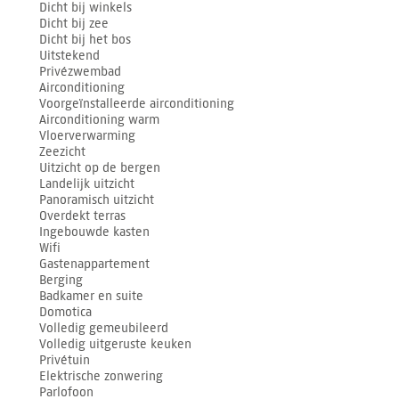
Dicht bij winkels
Dicht bij zee
Dicht bij het bos
Uitstekend
Privézwembad
Airconditioning
Voorgeïnstalleerde airconditioning
Airconditioning warm
Vloerverwarming
Zeezicht
Uitzicht op de bergen
Landelijk uitzicht
Panoramisch uitzicht
Overdekt terras
Ingebouwde kasten
Wifi
Gastenappartement
Berging
Badkamer en suite
Domotica
Volledig gemeubileerd
Volledig uitgeruste keuken
Privétuin
Elektrische zonwering
Parlofoon