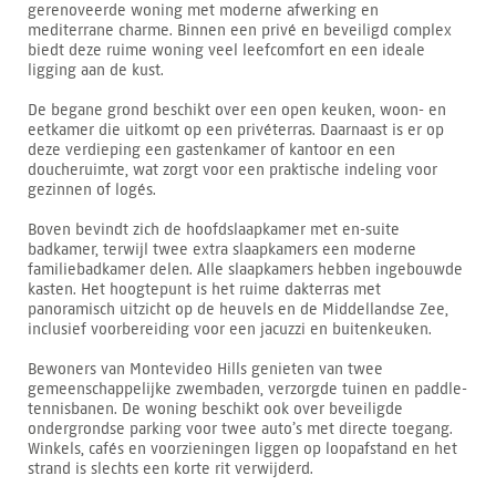
gerenoveerde woning met moderne afwerking en
mediterrane charme. Binnen een privé en beveiligd complex
biedt deze ruime woning veel leefcomfort en een ideale
ligging aan de kust.
De begane grond beschikt over een open keuken, woon- en
eetkamer die uitkomt op een privéterras. Daarnaast is er op
deze verdieping een gastenkamer of kantoor en een
doucheruimte, wat zorgt voor een praktische indeling voor
gezinnen of logés.
Boven bevindt zich de hoofdslaapkamer met en-suite
badkamer, terwijl twee extra slaapkamers een moderne
familiebadkamer delen. Alle slaapkamers hebben ingebouwde
kasten. Het hoogtepunt is het ruime dakterras met
panoramisch uitzicht op de heuvels en de Middellandse Zee,
inclusief voorbereiding voor een jacuzzi en buitenkeuken.
Bewoners van Montevideo Hills genieten van twee
gemeenschappelijke zwembaden, verzorgde tuinen en paddle-
tennisbanen. De woning beschikt ook over beveiligde
ondergrondse parking voor twee auto’s met directe toegang.
Winkels, cafés en voorzieningen liggen op loopafstand en het
strand is slechts een korte rit verwijderd.