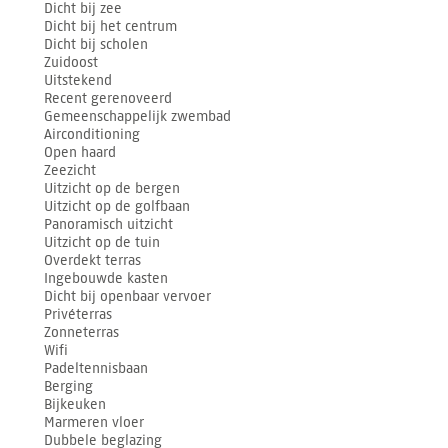
Dicht bij zee
Dicht bij het centrum
Dicht bij scholen
Zuidoost
Uitstekend
Recent gerenoveerd
Gemeenschappelijk zwembad
Airconditioning
Open haard
Zeezicht
Uitzicht op de bergen
Uitzicht op de golfbaan
Panoramisch uitzicht
Uitzicht op de tuin
Overdekt terras
Ingebouwde kasten
Dicht bij openbaar vervoer
Privéterras
Zonneterras
Wifi
Padeltennisbaan
Berging
Bijkeuken
Marmeren vloer
Dubbele beglazing