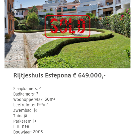
Rijtjeshuis Estepona € 649.000,-
Slaapkamers
4
Badkamers
3
Woonoppervlak
30m²
Leefruimte
192m²
Zwembad
ja
Tuin
ja
Parkeren
ja
Lift
nee
Bouwjaar
2005