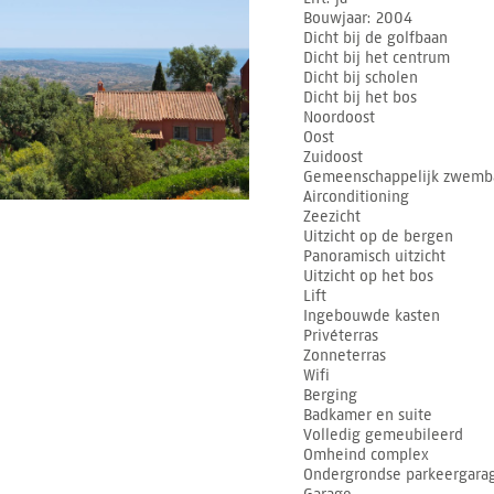
Bouwjaar
2004
Dicht bij de golfbaan
Dicht bij het centrum
Dicht bij scholen
Dicht bij het bos
Noordoost
Oost
Zuidoost
Gemeenschappelijk zwemb
Airconditioning
Zeezicht
Uitzicht op de bergen
Panoramisch uitzicht
Uitzicht op het bos
Lift
Ingebouwde kasten
Privéterras
Zonneterras
Wifi
Berging
Badkamer en suite
Volledig gemeubileerd
Omheind complex
Ondergrondse parkeergara