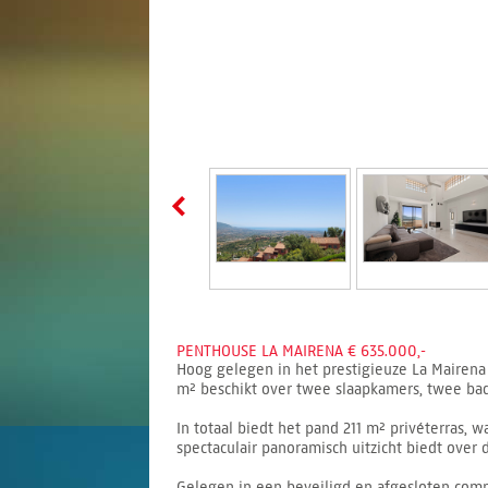
PENTHOUSE LA MAIRENA € 635.000,-
Hoog gelegen in het prestigieuze La Mairena
m² beschikt over twee slaapkamers, twee badka
In totaal biedt het pand 211 m² privéterras, w
spectaculair panoramisch uitzicht biedt over
Gelegen in een beveiligd en afgesloten comp