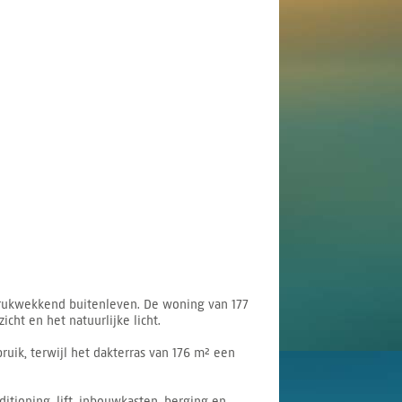
drukwekkend buitenleven. De woning van 177
cht en het natuurlijke licht.
bruik, terwijl het dakterras van 176 m² een
tioning, lift, inbouwkasten, berging en