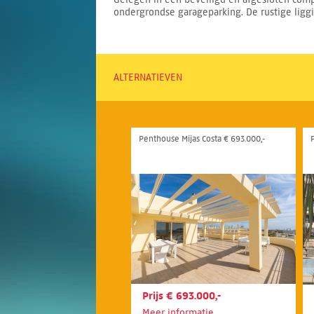
ondergrondse garageparking. De rustige liggin
ALTERNATIEVEN
Penthouse Mijas Costa € 693.000,-
Prijs € 693.000,-
Meer informatie