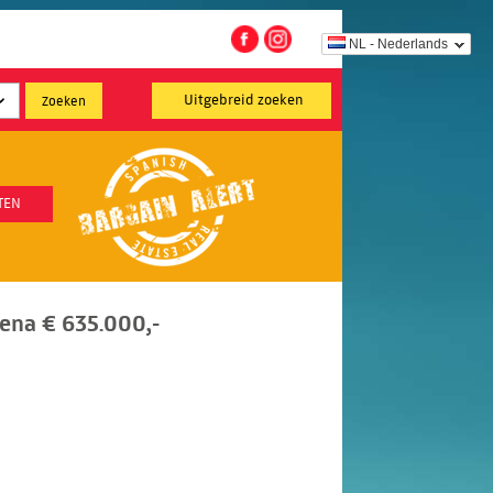
NL - Nederlands
Uitgebreid zoeken
TEN
ena € 635.000,-