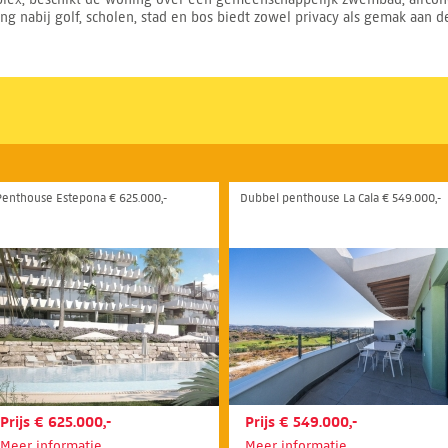
g nabij golf, scholen, stad en bos biedt zowel privacy als gemak aan de
Penthouse Estepona € 625.000,-
Dubbel penthouse La Cala € 549.000,-
Prijs € 625.000,-
Prijs € 549.000,-
Meer informatie
Meer informatie