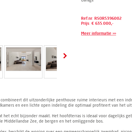
Garage
Ref.nr: RSOR5396002
Prijs: € 635.000,-
Meer informatie ›››
 combineert dit uitzonderlijke penthouse ruime interieurs met een in
mers en een lichte open indeling die optimaal profiteert van het uitzi
at het echt bijzonder maakt. Het hoofdterras is ideaal voor dagelijks ge
 de Middellandse Zee, de bergen en het omliggende bos.
lex, beschikt de woning over een gemeenschappelijk zwembad, aircondi