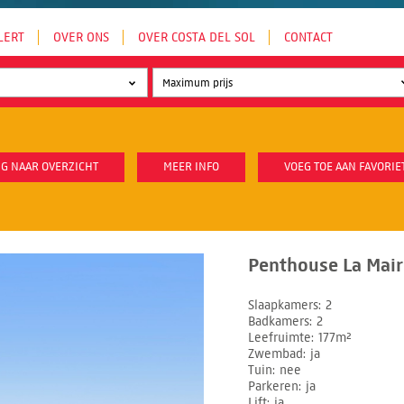
LERT
OVER ONS
OVER COSTA DEL SOL
CONTACT
G NAAR OVERZICHT
MEER INFO
VOEG TOE AAN FAVORIE
Penthouse La Mair
Slaapkamers
2
Badkamers
2
Leefruimte
177m²
Zwembad
ja
Tuin
nee
Parkeren
ja
Lift
ja