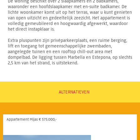
De woning beschikt over 2 slaapkamers en 2 badkamers,
waaronder een hoofdslaapkamer met en-suite badkamer. De
lichte woonkamer komt uit op het terras, waar u kunt genieten
van open uitzicht en gedeeltelijk zeezicht. Het appartement is
volledig gemeubileerd en hoogwaardig afgewerkt, waardoor
het direct instapklaar is.
Extra pluspunten zijn privéparkeerplaats, een ruime berging,
lift en toegang tot gemeenschappelijke zwembaden,
aangelegde tuinen en een rooftop chill-out area met
dompelbad. De ligging tussen Marbella en Estepona, op slechts
2,5 km van het strand, is uitstekend.
ALTERNATIEVEN
Appartement Mijas € 575.000,-