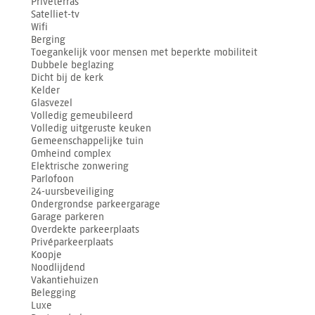
Privéterras
Satelliet-tv
Wifi
Berging
Toegankelijk voor mensen met beperkte mobiliteit
Dubbele beglazing
Dicht bij de kerk
Kelder
Glasvezel
Volledig gemeubileerd
Volledig uitgeruste keuken
Gemeenschappelijke tuin
Omheind complex
Elektrische zonwering
Parlofoon
24-uursbeveiliging
Ondergrondse parkeergarage
Garage parkeren
Overdekte parkeerplaats
Privéparkeerplaats
Koopje
Noodlijdend
Vakantiehuizen
Belegging
Luxe