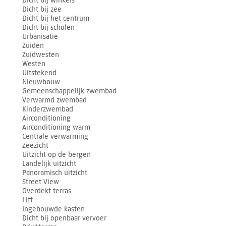
Dicht bij winkels
Dicht bij zee
Dicht bij het centrum
Dicht bij scholen
Urbanisatie
Zuiden
Zuidwesten
Westen
Uitstekend
Nieuwbouw
Gemeenschappelijk zwembad
Verwarmd zwembad
Kinderzwembad
Airconditioning
Airconditioning warm
Centrale verwarming
Zeezicht
Uitzicht op de bergen
Landelijk uitzicht
Panoramisch uitzicht
Street View
Overdekt terras
Lift
Ingebouwde kasten
Dicht bij openbaar vervoer