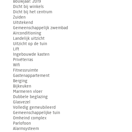
Bouwjaar
2019
Dicht bij winkels
Dicht bij het centrum
Zuiden
Uitstekend
Gemeenschappelijk zwembad
Airconditioning
Landelijk uitzicht
Uitzicht op de tuin
Lift
Ingebouwde kasten
Privéterras
Wifi
Fitnessruimte
Gastenappartement
Berging
Bijkeuken
Marmeren vloer
Dubbele beglazing
Glasvezel
Volledig gemeubileerd
Gemeenschappelijke tuin
Omheind complex
Parlofoon
Alarmsysteem