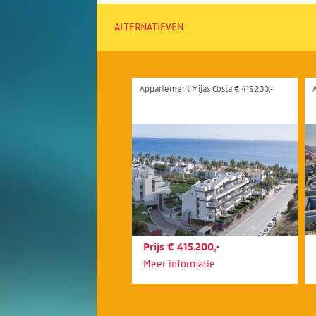
ALTERNATIEVEN
Appartement Mijas Costa € 415.200,-
Prijs € 415.200,-
Meer informatie