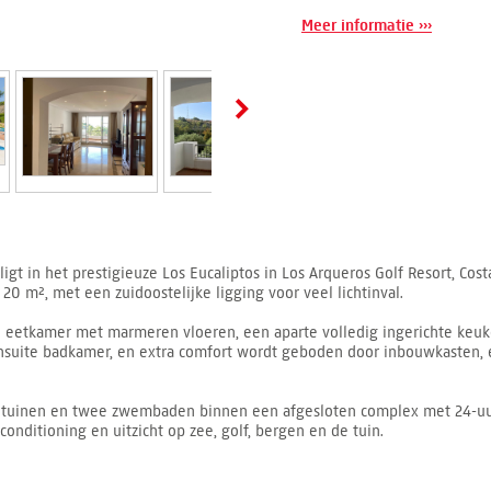
Meer informatie ›››
igt in het prestigieuze Los Eucaliptos in Los Arqueros Golf Resort, Cos
20 m², met een zuidoostelijke ligging voor veel lichtinval.
n eetkamer met marmeren vloeren, een aparte volledig ingerichte keuk
suite badkamer, en extra comfort wordt geboden door inbouwkasten, e
uinen en twee zwembaden binnen een afgesloten complex met 24-uurs b
onditioning en uitzicht op zee, golf, bergen en de tuin.