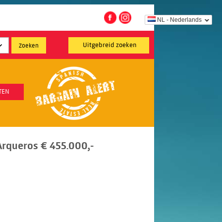
NL - Nederlands
Uitgebreid zoeken
TEN
rqueros € 455.000,-