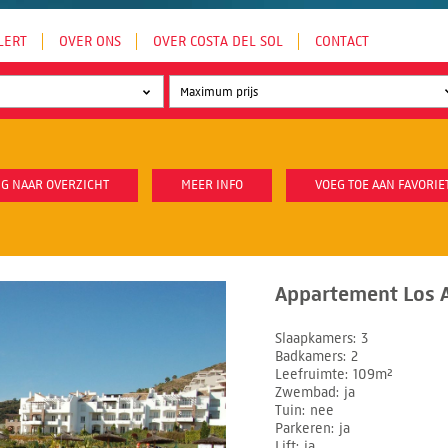
LERT
OVER ONS
OVER COSTA DEL SOL
CONTACT
G NAAR OVERZICHT
MEER INFO
VOEG TOE AAN FAVORIE
Appartement Los A
Slaapkamers
3
Badkamers
2
Leefruimte
109m²
Zwembad
ja
Tuin
nee
Parkeren
ja
Lift
ja