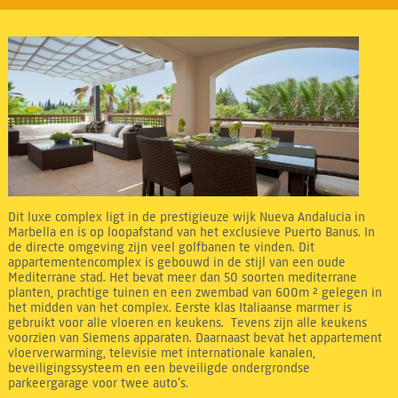
Dit luxe complex ligt in de prestigieuze wijk Nueva Andalucia in
Marbella en is op loopafstand van het exclusieve Puerto Banus. In
de directe omgeving zijn veel golfbanen te vinden. Dit
appartementencomplex is gebouwd in de stijl van een oude
Mediterrane stad. Het bevat meer dan 50 soorten mediterrane
planten, prachtige tuinen en een zwembad van 600m ² gelegen in
het midden van het complex. Eerste klas Italiaanse marmer is
gebruikt voor alle vloeren en keukens. Tevens zijn alle keukens
voorzien van Siemens apparaten. Daarnaast bevat het appartement
vloerverwarming, televisie met internationale kanalen,
beveiligingssysteem en een beveiligde ondergrondse
parkeergarage voor twee auto’s.