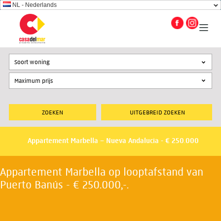
NL - Nederlands
Soort woning
UITGEBREID ZOEKEN
Appartement Marbella – Nueva Andalucia - € 250.000
Appartement Marbella op looptafstand van
Puerto Banús - € 250.000,-.