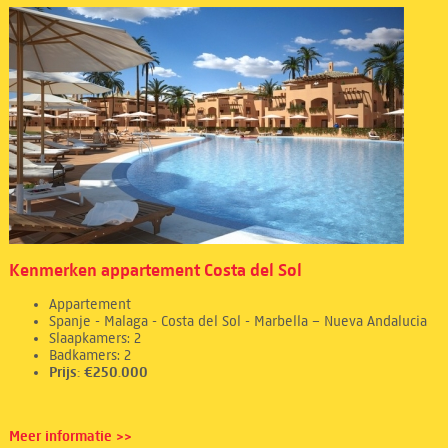
Kenmerken appartement Costa del Sol
Appartement
Spanje - Malaga - Costa del Sol - Marbella – Nueva Andalucia
Slaapkamers: 2
Badkamers: 2
Prijs: €250.000
Meer informatie >>