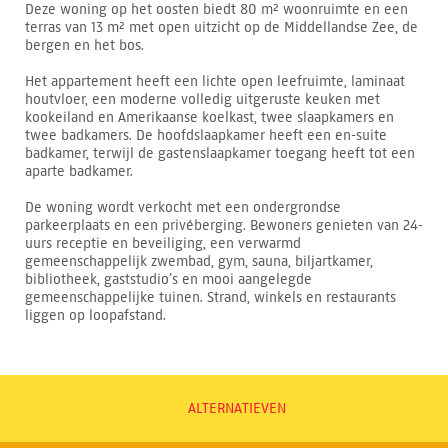
Deze woning op het oosten biedt 80 m² woonruimte en een
terras van 13 m² met open uitzicht op de Middellandse Zee, de
bergen en het bos.
Het appartement heeft een lichte open leefruimte, laminaat
houtvloer, een moderne volledig uitgeruste keuken met
kookeiland en Amerikaanse koelkast, twee slaapkamers en
twee badkamers. De hoofdslaapkamer heeft een en-suite
badkamer, terwijl de gastenslaapkamer toegang heeft tot een
aparte badkamer.
De woning wordt verkocht met een ondergrondse
parkeerplaats en een privéberging. Bewoners genieten van 24-
uurs receptie en beveiliging, een verwarmd
gemeenschappelijk zwembad, gym, sauna, biljartkamer,
bibliotheek, gaststudio’s en mooi aangelegde
gemeenschappelijke tuinen. Strand, winkels en restaurants
liggen op loopafstand.
ALTERNATIEVEN