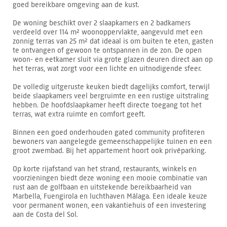
goed bereikbare omgeving aan de kust.
De woning beschikt over 2 slaapkamers en 2 badkamers
verdeeld over 114 m² woonoppervlakte, aangevuld met een
zonnig terras van 25 m² dat ideaal is om buiten te eten, gasten
te ontvangen of gewoon te ontspannen in de zon. De open
woon- en eetkamer sluit via grote glazen deuren direct aan op
het terras, wat zorgt voor een lichte en uitnodigende sfeer.
De volledig uitgeruste keuken biedt dagelijks comfort, terwijl
beide slaapkamers veel bergruimte en een rustige uitstraling
hebben. De hoofdslaapkamer heeft directe toegang tot het
terras, wat extra ruimte en comfort geeft.
Binnen een goed onderhouden gated community profiteren
bewoners van aangelegde gemeenschappelijke tuinen en een
groot zwembad. Bij het appartement hoort ook privéparking.
Op korte rijafstand van het strand, restaurants, winkels en
voorzieningen biedt deze woning een mooie combinatie van
rust aan de golfbaan en uitstekende bereikbaarheid van
Marbella, Fuengirola en luchthaven Málaga. Een ideale keuze
voor permanent wonen, een vakantiehuis of een investering
aan de Costa del Sol.