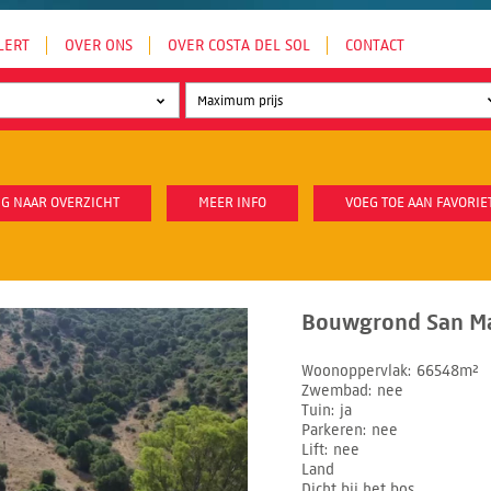
LERT
OVER ONS
OVER COSTA DEL SOL
CONTACT
G NAAR OVERZICHT
MEER INFO
VOEG TOE AAN FAVORIE
Bouwgrond San Mar
Woonoppervlak
66548m²
Zwembad
nee
Tuin
ja
Parkeren
nee
Lift
nee
Land
Dicht bij het bos