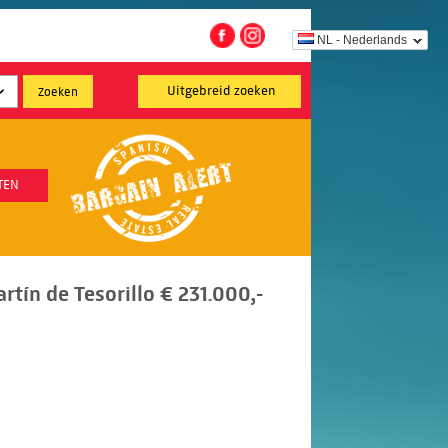
NL - Nederlands
Uitgebreid zoeken
TEN
tín de Tesorillo € 231.000,-