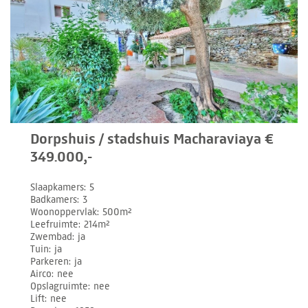
Dorpshuis / stadshuis Macharaviaya €
349.000,-
Slaapkamers
5
Badkamers
3
Woonoppervlak
500m²
Leefruimte
214m²
Zwembad
ja
Tuin
ja
Parkeren
ja
Airco
nee
Opslagruimte
nee
Lift
nee