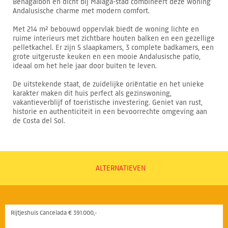
Benagalbón en dicht bij Málaga-stad combineert deze woning
Andalusische charme met modern comfort.
Met 214 m² bebouwd oppervlak biedt de woning lichte en
ruime interieurs met zichtbare houten balken en een gezellige
pelletkachel. Er zijn 5 slaapkamers, 3 complete badkamers, een
grote uitgeruste keuken en een mooie Andalusische patio,
ideaal om het hele jaar door buiten te leven.
De uitstekende staat, de zuidelijke oriëntatie en het unieke
karakter maken dit huis perfect als gezinswoning,
vakantieverblijf of toeristische investering. Geniet van rust,
historie en authenticiteit in een bevoorrechte omgeving aan
de Costa del Sol.
ALTERNATIEVEN
Rijtjeshuis Cancelada € 391.000,-