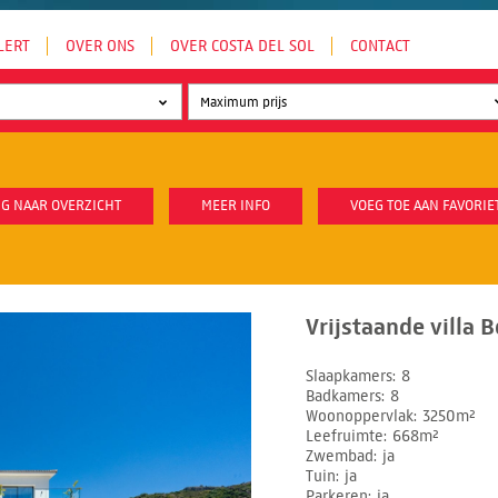
LERT
OVER ONS
OVER COSTA DEL SOL
CONTACT
G NAAR OVERZICHT
MEER INFO
VOEG TOE AAN FAVORIE
Vrijstaande villa 
Slaapkamers
8
Badkamers
8
Woonoppervlak
3250m²
Leefruimte
668m²
Zwembad
ja
Tuin
ja
Parkeren
ja