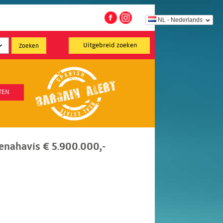
NL - Nederlands
Uitgebreid zoeken
TEN
Benahavís € 5.900.000,-