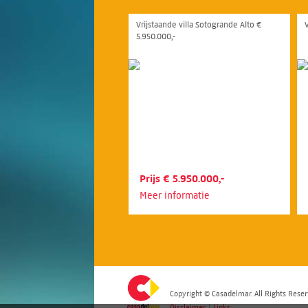
Vrijstaande villa Sotogrande Alto €
5.950.000,-
Prijs € 5.950.000,-
Meer informatie
Copyright © Casadelmar. All Rights Reser
Disclaimer
|
Links