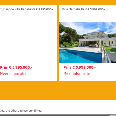
Vrijstaande villa Benahavís € 5.995.000,-
Villa Marbella East € 5.998.000,-
Prijs € 5.995.000,-
Prijs € 5.998.000,-
Meer informatie
Meer informatie
ved. Unauthorized use prohibited.