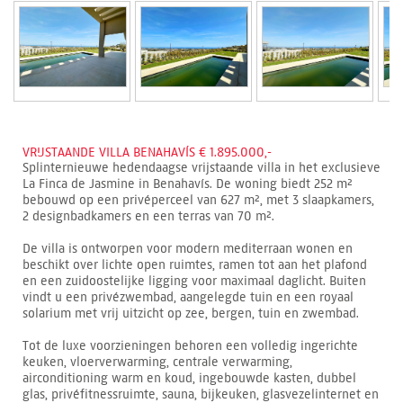
VRIJSTAANDE VILLA BENAHAVÍS € 1.895.000,-
Splinternieuwe hedendaagse vrijstaande villa in het exclusieve
La Finca de Jasmine in Benahavís. De woning biedt 252 m²
bebouwd op een privéperceel van 627 m², met 3 slaapkamers,
2 designbadkamers en een terras van 70 m².
De villa is ontworpen voor modern mediterraan wonen en
beschikt over lichte open ruimtes, ramen tot aan het plafond
en een zuidoostelijke ligging voor maximaal daglicht. Buiten
vindt u een privézwembad, aangelegde tuin en een royaal
solarium met vrij uitzicht op zee, bergen, tuin en zwembad.
Tot de luxe voorzieningen behoren een volledig ingerichte
keuken, vloerverwarming, centrale verwarming,
airconditioning warm en koud, ingebouwde kasten, dubbel
glas, privéfitnessruimte, sauna, bijkeuken, glasvezelinternet en