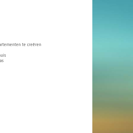
artementen te creëren
huis
as