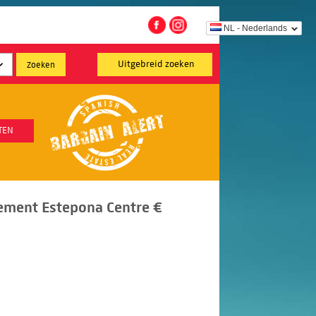
NL - Nederlands
Uitgebreid zoeken
TEN
ement Estepona Centre €