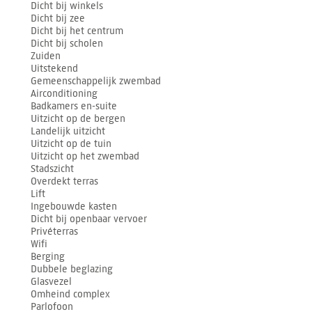
Dicht bij winkels
Dicht bij zee
Dicht bij het centrum
Dicht bij scholen
Zuiden
Uitstekend
Gemeenschappelijk zwembad
Airconditioning
Badkamers en-suite
Uitzicht op de bergen
Landelijk uitzicht
Uitzicht op de tuin
Uitzicht op het zwembad
Stadszicht
Overdekt terras
Lift
Ingebouwde kasten
Dicht bij openbaar vervoer
Privéterras
Wifi
Berging
Dubbele beglazing
Glasvezel
Omheind complex
Parlofoon