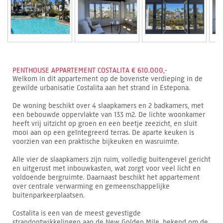
PENTHOUSE APPARTEMENT COSTALITA € 610.000,-
Welkom in dit appartement op de bovenste verdieping in de
gewilde urbanisatie Costalita aan het strand in Estepona.
De woning beschikt over 4 slaapkamers en 2 badkamers, met
een bebouwde oppervlakte van 133 m2. De lichte woonkamer
heeft vrij uitzicht op groen en een beetje zeezicht, en sluit
mooi aan op een geïntegreerd terras. De aparte keuken is
voorzien van een praktische bijkeuken en wasruimte.
Alle vier de slaapkamers zijn ruim, volledig buitengevel gericht
en uitgerust met inbouwkasten, wat zorgt voor veel licht en
voldoende bergruimte. Daarnaast beschikt het appartement
over centrale verwarming en gemeenschappelijke
buitenparkeerplaatsen.
Costalita is een van de meest gevestigde
strandontwikkelingen aan de New Golden Mile, bekend om de