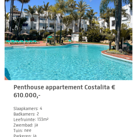
Penthouse appartement Costalita €
610.000,-
Slaapkamers
4
Badkamers
2
Leefruimte
133m²
Zwembad
ja
Tuin
nee
Parkeren
ja