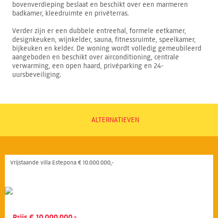
bovenverdieping beslaat en beschikt over een marmeren
badkamer, kleedruimte en privéterras.
Verder zijn er een dubbele entreehal, formele eetkamer,
designkeuken, wijnkelder, sauna, fitnessruimte, speelkamer,
bijkeuken en kelder. De woning wordt volledig gemeubileerd
aangeboden en beschikt over airconditioning, centrale
verwarming, een open haard, privéparking en 24-
uursbeveiliging.
ALTERNATIEVEN
Vrijstaande villa Estepona € 10.000.000,-
Prijs € 10.000.000,-