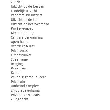
Zeezicht
Uitzicht op de bergen
Landelijk uitzicht
Panoramisch uitzicht
Uitzicht op de tuin
Uitzicht op het zwembad
Privézwembad
Airconditioning
Centrale verwarming
Open haard
Overdekt terras
Privéterras
Fitnessruimte
Speelkamer
Berging
Bijkeuken
Kelder
Volledig gemeubileerd
Privétuin
Omheind complex
24-uursbeveiliging
Privéparkeerplaats
Zuidgericht