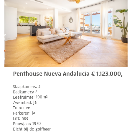
Penthouse Nueva Andalucía € 1.123.000,-
Slaapkamers
3
Badkamers
2
Leefruimte
190m²
Zwembad
ja
Tuin
nee
Parkeren
ja
Lift
nee
Bouwjaar
1970
Dicht bij de golfbaan