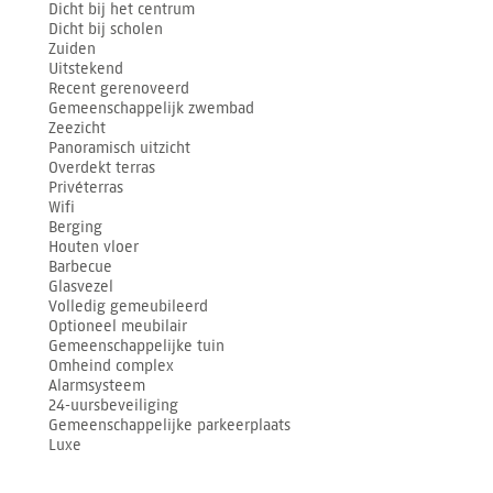
Dicht bij het centrum
Dicht bij scholen
Zuiden
Uitstekend
Recent gerenoveerd
Gemeenschappelijk zwembad
Zeezicht
Panoramisch uitzicht
Overdekt terras
Privéterras
Wifi
Berging
Houten vloer
Barbecue
Glasvezel
Volledig gemeubileerd
Optioneel meubilair
Gemeenschappelijke tuin
Omheind complex
Alarmsysteem
24-uursbeveiliging
Gemeenschappelijke parkeerplaats
Luxe