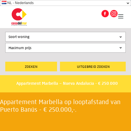
NL - Nederlands
Soort woning
UITGEBREID ZOEKEN
Appartement Marbella – Nueva Andalucia - € 250.000
Appartement Marbella op looptafstand van
Puerto Banús - € 250.000,-.