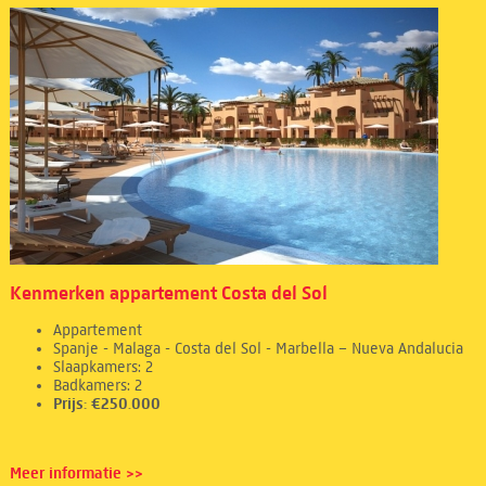
Kenmerken appartement Costa del Sol
Appartement
Spanje - Malaga - Costa del Sol - Marbella – Nueva Andalucia
Slaapkamers: 2
Badkamers: 2
Prijs: €250.000
Meer informatie >>