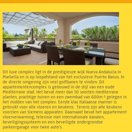
Dit luxe complex ligt in de prestigieuze wijk Nueva Andalucia in
Marbella en is op loopafstand van het exclusieve Puerto Banus. In
de directe omgeving zijn veel golfbanen te vinden. Dit
appartementencomplex is gebouwd in de stijl van een oude
Mediterrane stad. Het bevat meer dan 50 soorten mediterrane
planten, prachtige tuinen en een zwembad van 600m ² gelegen in
het midden van het complex. Eerste klas Italiaanse marmer is
gebruikt voor alle vloeren en keukens. Tevens zijn alle keukens
voorzien van Siemens apparaten. Daarnaast bevat het appartement
vloerverwarming, televisie met internationale kanalen,
beveiligingssysteem en een beveiligde ondergrondse
parkeergarage voor twee auto’s.