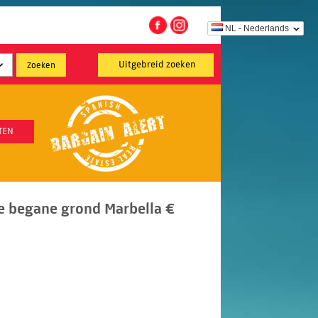
NL - Nederlands
Uitgebreid zoeken
TEN
e begane grond Marbella €