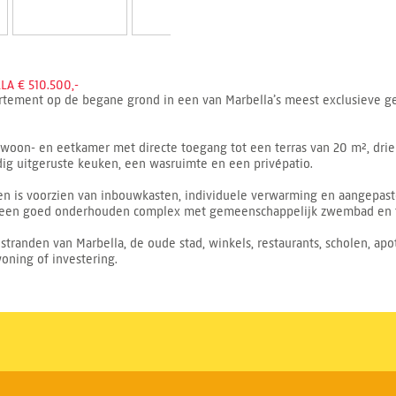
A € 510.500,-
tement op de begane grond in een van Marbella’s meest exclusieve geb
oon- en eetkamer met directe toegang tot een terras van 20 m², dri
dig uitgeruste keuken, een wasruimte en een privépatio.
en is voorzien van inbouwkasten, individuele verwarming en aangepas
an een goed onderhouden complex met gemeenschappelijk zwembad en 
le stranden van Marbella, de oude stad, winkels, restaurants, scholen, a
oning of investering.