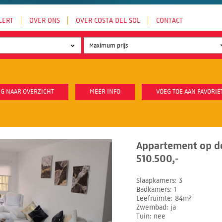
LERT
OVER ONS
OVER COSTA DEL SOL
CONTACT
G NAAR OVERZICHT
MEER INFO
VOEG TOE AAN FAVORIE
Appartement op d
510.500,-
Slaapkamers
3
Badkamers
1
Leefruimte
84m²
Zwembad
ja
Tuin
nee