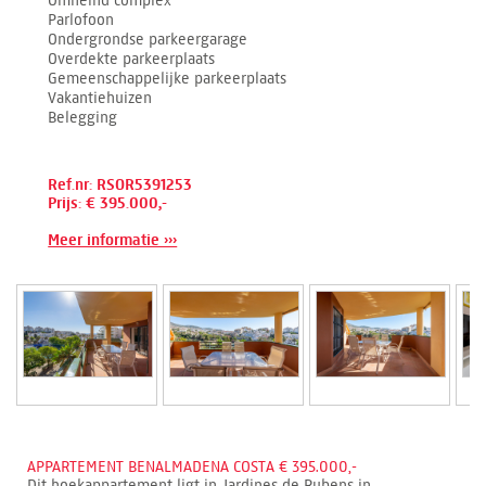
Parlofoon
Ondergrondse parkeergarage
Overdekte parkeerplaats
Gemeenschappelijke parkeerplaats
Vakantiehuizen
Belegging
Ref.nr: RSOR5391253
Prijs: € 395.000,-
Meer informatie ›››
APPARTEMENT BENALMADENA COSTA € 395.000,-
Dit hoekappartement ligt in Jardines de Rubens in