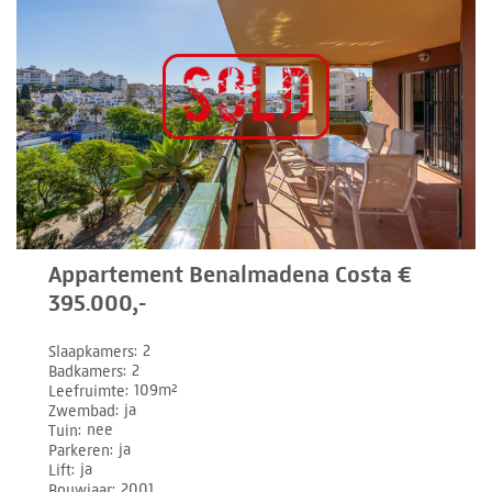
Appartement Benalmadena Costa €
395.000,-
Slaapkamers
2
Badkamers
2
Leefruimte
109m²
Zwembad
ja
Tuin
nee
Parkeren
ja
Lift
ja
Bouwjaar
2001