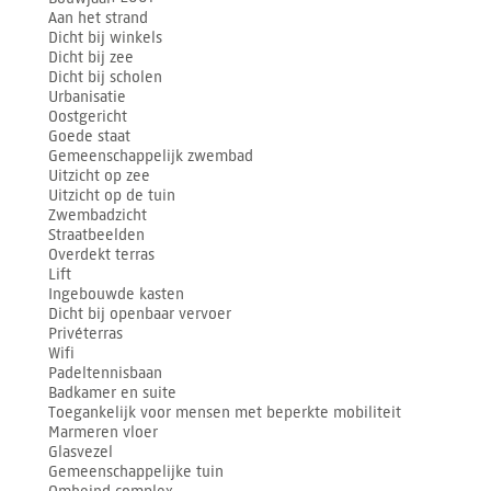
Aan het strand
Dicht bij winkels
Dicht bij zee
Dicht bij scholen
Urbanisatie
Oostgericht
Goede staat
Gemeenschappelijk zwembad
Uitzicht op zee
Uitzicht op de tuin
Zwembadzicht
Straatbeelden
Overdekt terras
Lift
Ingebouwde kasten
Dicht bij openbaar vervoer
Privéterras
Wifi
Padeltennisbaan
Badkamer en suite
Toegankelijk voor mensen met beperkte mobiliteit
Marmeren vloer
Glasvezel
Gemeenschappelijke tuin
Omheind complex