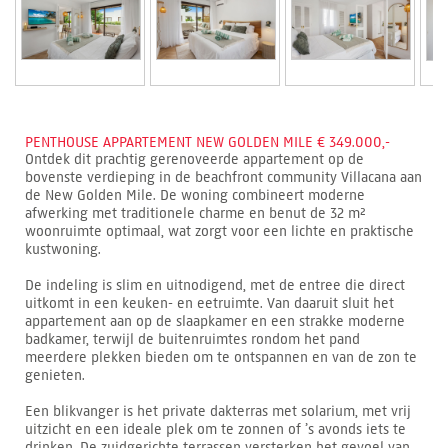
PENTHOUSE APPARTEMENT NEW GOLDEN MILE € 349.000,-
Ontdek dit prachtig gerenoveerde appartement op de
bovenste verdieping in de beachfront community Villacana aan
de New Golden Mile. De woning combineert moderne
afwerking met traditionele charme en benut de 32 m²
woonruimte optimaal, wat zorgt voor een lichte en praktische
kustwoning.
De indeling is slim en uitnodigend, met de entree die direct
uitkomt in een keuken- en eetruimte. Van daaruit sluit het
appartement aan op de slaapkamer en een strakke moderne
badkamer, terwijl de buitenruimtes rondom het pand
meerdere plekken bieden om te ontspannen en van de zon te
genieten.
Een blikvanger is het private dakterras met solarium, met vrij
uitzicht en een ideale plek om te zonnen of ’s avonds iets te
drinken. De zuidgerichte terrassen versterken het gevoel van