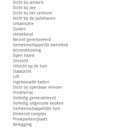
Dicht bij winkels
Dicht bij zee
Dicht bij het centrum
Dicht bij de jachthaven
Urbanisatie
Zuiden
Uitstekend
Recent gerenoveerd
Gemeenschappelijk zwembad
Airconditioning
Open haard
Zeezicht
Uitzicht op de tuin
Stadszicht
Lift
Ingebouwde kasten
Dicht bij openbaar vervoer
Privéterras
Volledig gemeubileerd
Volledig uitgeruste keuken
Gemeenschappelijke tuin
Omheind complex
Privéparkeerplaats
Belegging