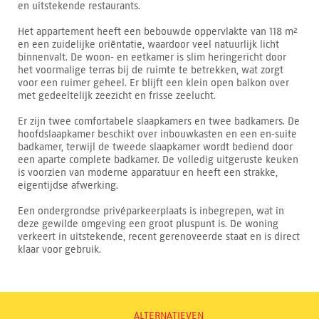
en uitstekende restaurants.
Het appartement heeft een bebouwde oppervlakte van 118 m²
en een zuidelijke oriëntatie, waardoor veel natuurlijk licht
binnenvalt. De woon- en eetkamer is slim heringericht door
het voormalige terras bij de ruimte te betrekken, wat zorgt
voor een ruimer geheel. Er blijft een klein open balkon over
met gedeeltelijk zeezicht en frisse zeelucht.
Er zijn twee comfortabele slaapkamers en twee badkamers. De
hoofdslaapkamer beschikt over inbouwkasten en een en-suite
badkamer, terwijl de tweede slaapkamer wordt bediend door
een aparte complete badkamer. De volledig uitgeruste keuken
is voorzien van moderne apparatuur en heeft een strakke,
eigentijdse afwerking.
Een ondergrondse privéparkeerplaats is inbegrepen, wat in
deze gewilde omgeving een groot pluspunt is. De woning
verkeert in uitstekende, recent gerenoveerde staat en is direct
klaar voor gebruik.
ALTERNATIEVEN