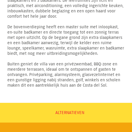
slaapkamers en 3 badkamers. De leefruimtes zijn licht en
praktisch, met airconditioning, een volledig ingerichte keuken,
inbouwkasten, dubbele beglazing en een open haard voor
comfort het hele jaar door.
De bovenverdieping heeft een master suite met inloopkast,
en-suite badkamer en directe toegang tot een zonnig terras
met open uitzicht. Op de begane grond zijn extra slaapkamers
en een badkamer aanwezig, terwijl de kelder een ruime
lounge, speelkamer, wasruimte, extra slaapkamer en badkamer
biedt, met nog meer uitbreidingsmogelijkheden.
Buiten geniet de villa van een privézwembad, BBQ-zone en
meerdere terrassen, ideaal om te ontspannen of gasten te
ontvangen. Privéparking, alarmsysteem, glasvezelinternet en
een gunstige ligging nabij stranden, golf, winkels en scholen
maken dit een aantrekkelijk huis aan de Costa del Sol.
ALTERNATIEVEN