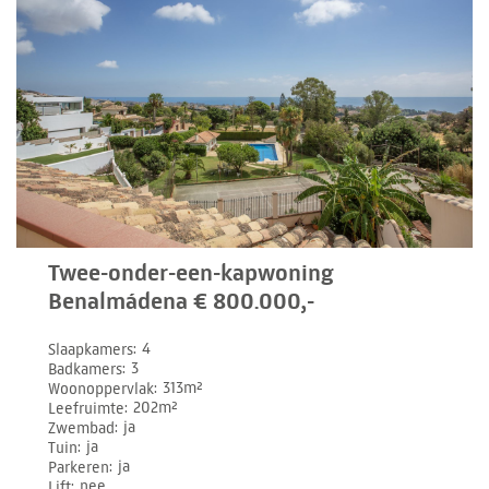
Twee-onder-een-kapwoning
Benalmádena € 800.000,-
Slaapkamers
4
Badkamers
3
Woonoppervlak
313m²
Leefruimte
202m²
Zwembad
ja
Tuin
ja
Parkeren
ja
Lift
nee