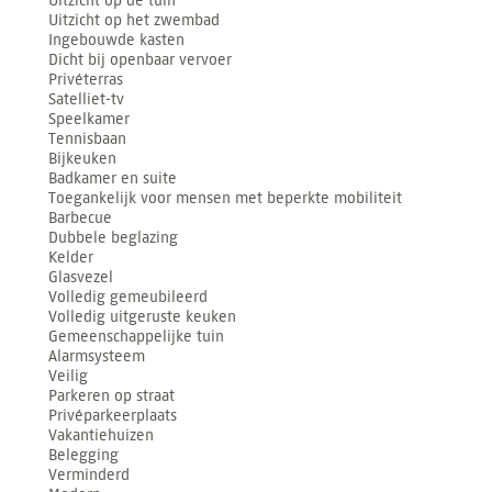
Uitzicht op het zwembad
Ingebouwde kasten
Dicht bij openbaar vervoer
Privéterras
Satelliet-tv
Speelkamer
Tennisbaan
Bijkeuken
Badkamer en suite
Toegankelijk voor mensen met beperkte mobiliteit
Barbecue
Dubbele beglazing
Kelder
Glasvezel
Volledig gemeubileerd
Volledig uitgeruste keuken
Gemeenschappelijke tuin
Alarmsysteem
Veilig
Parkeren op straat
Privéparkeerplaats
Vakantiehuizen
Belegging
Verminderd