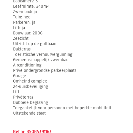
Badkamers
3
Leefruimte
240m²
Zwembad
ja
Tuin
nee
Parkeren
ja
Lift
ja
Bouwjaar
2006
Zeezicht
Uitzicht op de golfbaan
Dakterras
Toeristische verhuurvergunning
Gemeenschappelijk zwembad
Airconditioning
Privé ondergrondse parkeerplaats
Garage
Omheind complex
24-uursbeveiliging
Lift
Privéterras
Dubbele beglazing
Toegankelijk voor personen met beperkte mobiliteit
Uitstekende staat
Ref.nr: RSOR5391163