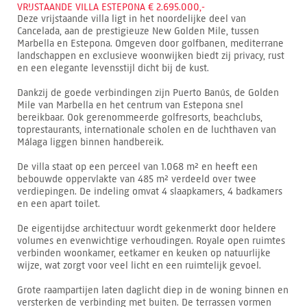
VRIJSTAANDE VILLA ESTEPONA € 2.695.000,-
Deze vrijstaande villa ligt in het noordelijke deel van
Cancelada, aan de prestigieuze New Golden Mile, tussen
Marbella en Estepona. Omgeven door golfbanen, mediterrane
landschappen en exclusieve woonwijken biedt zij privacy, rust
en een elegante levensstijl dicht bij de kust.
Dankzij de goede verbindingen zijn Puerto Banús, de Golden
Mile van Marbella en het centrum van Estepona snel
bereikbaar. Ook gerenommeerde golfresorts, beachclubs,
toprestaurants, internationale scholen en de luchthaven van
Málaga liggen binnen handbereik.
De villa staat op een perceel van 1.068 m² en heeft een
bebouwde oppervlakte van 485 m² verdeeld over twee
verdiepingen. De indeling omvat 4 slaapkamers, 4 badkamers
en een apart toilet.
De eigentijdse architectuur wordt gekenmerkt door heldere
volumes en evenwichtige verhoudingen. Royale open ruimtes
verbinden woonkamer, eetkamer en keuken op natuurlijke
wijze, wat zorgt voor veel licht en een ruimtelijk gevoel.
Grote raampartijen laten daglicht diep in de woning binnen en
versterken de verbinding met buiten. De terrassen vormen