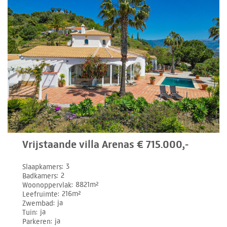
Vrijstaande villa Arenas € 715.000,-
Slaapkamers
3
Badkamers
2
Woonoppervlak
8821m²
Leefruimte
216m²
Zwembad
ja
Tuin
ja
Parkeren
ja