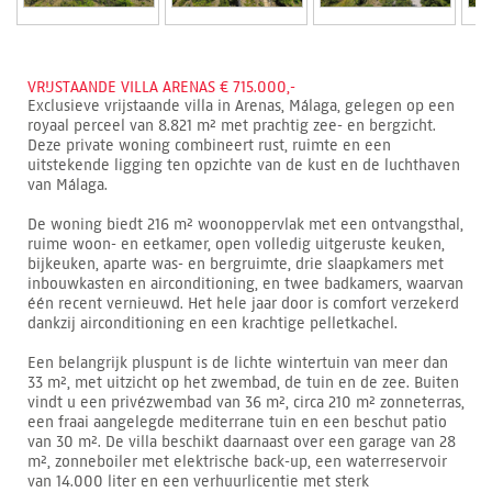
VRIJSTAANDE VILLA ARENAS € 715.000,-
Exclusieve vrijstaande villa in Arenas, Málaga, gelegen op een
royaal perceel van 8.821 m² met prachtig zee- en bergzicht.
Deze private woning combineert rust, ruimte en een
uitstekende ligging ten opzichte van de kust en de luchthaven
van Málaga.
De woning biedt 216 m² woonoppervlak met een ontvangsthal,
ruime woon- en eetkamer, open volledig uitgeruste keuken,
bijkeuken, aparte was- en bergruimte, drie slaapkamers met
inbouwkasten en airconditioning, en twee badkamers, waarvan
één recent vernieuwd. Het hele jaar door is comfort verzekerd
dankzij airconditioning en een krachtige pelletkachel.
Een belangrijk pluspunt is de lichte wintertuin van meer dan
33 m², met uitzicht op het zwembad, de tuin en de zee. Buiten
vindt u een privézwembad van 36 m², circa 210 m² zonneterras,
een fraai aangelegde mediterrane tuin en een beschut patio
van 30 m². De villa beschikt daarnaast over een garage van 28
m², zonneboiler met elektrische back-up, een waterreservoir
van 14.000 liter en een verhuurlicentie met sterk