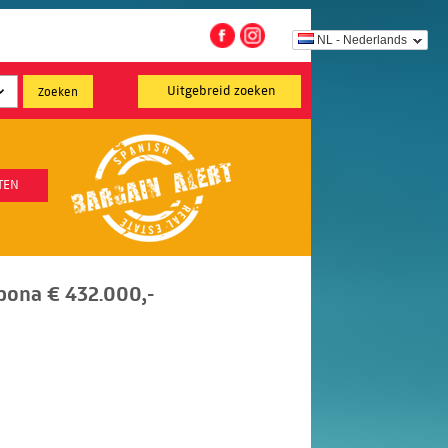
NL - Nederlands
Uitgebreid zoeken
TEN
pona € 432.000,-