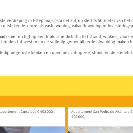
te verdieping in Estepona, Costa del Sol, op slechts 50 meter van het 
n uitstekende keuze als vaste woning, vakantiewoning of investeringsp
dkamer en ligt op een toplocatie dicht bij het strand, winkels, voorzi
 het zuiden tot westen en de volledig gemeubileerde afwerking maken h
olledig uitgeruste keuken en open uitzicht op zee, strand en de stedeli
Appartement Cancelada € 492.000,-
Appartement San Pedro de Alcántara €
408.000,-