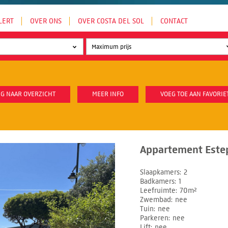
LERT
OVER ONS
OVER COSTA DEL SOL
CONTACT
G NAAR OVERZICHT
MEER INFO
VOEG TOE AAN FAVORIE
Appartement Este
Slaapkamers
2
Badkamers
1
Leefruimte
70m²
Zwembad
nee
Tuin
nee
Parkeren
nee
Lift
nee