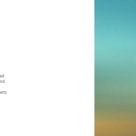
ad
and
ants