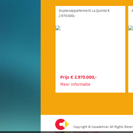
Duplexappartement La Quinta €
2.970.000,-
Prijs € 2.970.000,-
Meer informatie
Copyright © Casadelmar. All Rights Reser
Disclaimer
|
Links