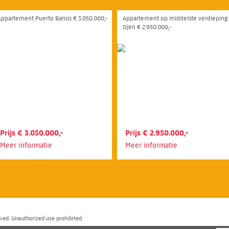
Appartement Puerto Banús € 3.050.000,-
Appartement op middelste verdieping
Ojén € 2.950.000,-
Prijs € 3.050.000,-
Prijs € 2.950.000,-
Meer informatie
Meer informatie
ved. Unauthorized use prohibited.