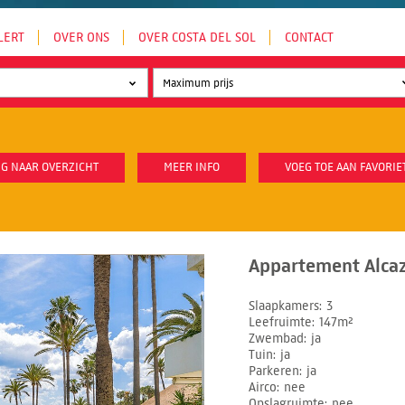
LERT
OVER ONS
OVER COSTA DEL SOL
CONTACT
G NAAR OVERZICHT
MEER INFO
VOEG TOE AAN FAVORIE
Appartement Alcaz
Slaapkamers
3
Leefruimte
147m²
Zwembad
ja
Tuin
ja
Parkeren
ja
Airco
nee
Opslagruimte
nee