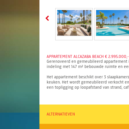
APPARTEMENT ALCAZABA BEACH € 2.995.000,-
Gerenoveerd en gemeubileerd appartement in 
indeling met 147 m² bebouwde ruimte en een 
Het appartement beschikt over 3 slaapkamers,
keuken. Het wordt gemeubileerd verkocht en
een topligging op loopafstand van strand, caf
ALTERNATIEVEN