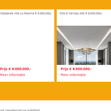
Vrijstaande villa La Mairena € 9.000.000,-
Villa El Herrojo Alto € 8.900.000,-
Prijs € 9.000.000,-
Prijs € 8.900.000,-
Meer informatie
Meer informatie
ved. Unauthorized use prohibited.