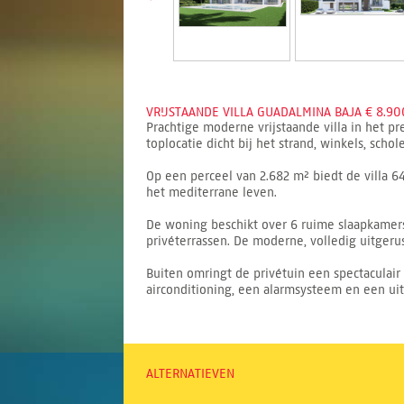
VRIJSTAANDE VILLA GUADALMINA BAJA € 8.90
Prachtige moderne vrijstaande villa in het pr
toplocatie dicht bij het strand, winkels, scho
Op een perceel van 2.682 m² biedt de villa 
het mediterrane leven.
De woning beschikt over 6 ruime slaapkamer
privéterrassen. De moderne, volledig uitgeru
Buiten omringt de privétuin een spectaculai
airconditioning, een alarmsysteem en een ui
ALTERNATIEVEN