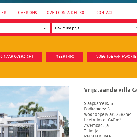
LERT
OVER ONS
OVER COSTA DEL SOL
CONTACT
G NAAR OVERZICHT
MEER INFO
VOEG TOE AAN FAVORIE
Vrijstaande villa 
Slaapkamers
6
Badkamers
6
Woonoppervlak
2682m²
Leefruimte
640m²
Zwembad
ja
Tuin
ja
Parkeren
nee