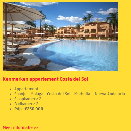
Kenmerken appartement Costa del Sol
Appartement
Spanje - Malaga - Costa del Sol - Marbella – Nueva Andalucia
Slaapkamers: 2
Badkamers: 2
Prijs: €250.000
Meer informatie >>