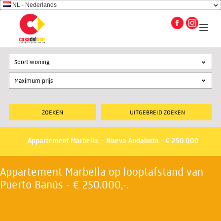
NL - Nederlands
Soort woning
UITGEBREID ZOEKEN
Appartement Marbella – Nueva Andalucia - € 250.000
Appartement Marbella op looptafstand van
Puerto Banús - € 250.000,-.