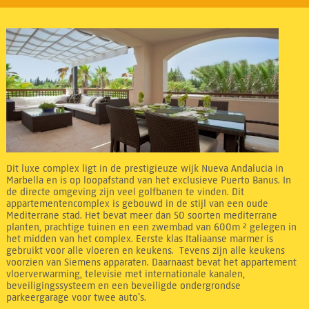
Dit luxe complex ligt in de prestigieuze wijk Nueva Andalucia in
Marbella en is op loopafstand van het exclusieve Puerto Banus. In
de directe omgeving zijn veel golfbanen te vinden. Dit
appartementencomplex is gebouwd in de stijl van een oude
Mediterrane stad. Het bevat meer dan 50 soorten mediterrane
planten, prachtige tuinen en een zwembad van 600m ² gelegen in
het midden van het complex. Eerste klas Italiaanse marmer is
gebruikt voor alle vloeren en keukens. Tevens zijn alle keukens
voorzien van Siemens apparaten. Daarnaast bevat het appartement
vloerverwarming, televisie met internationale kanalen,
beveiligingssysteem en een beveiligde ondergrondse
parkeergarage voor twee auto’s.