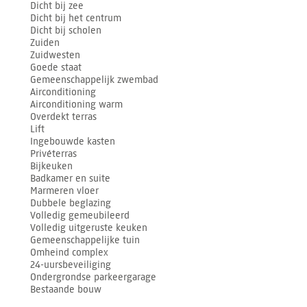
Dicht bij zee
Dicht bij het centrum
Dicht bij scholen
Zuiden
Zuidwesten
Goede staat
Gemeenschappelijk zwembad
Airconditioning
Airconditioning warm
Overdekt terras
Lift
Ingebouwde kasten
Privéterras
Bijkeuken
Badkamer en suite
Marmeren vloer
Dubbele beglazing
Volledig gemeubileerd
Volledig uitgeruste keuken
Gemeenschappelijke tuin
Omheind complex
24-uursbeveiliging
Ondergrondse parkeergarage
Bestaande bouw