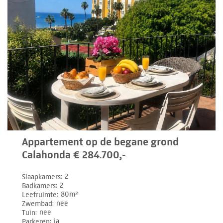
Appartement op de begane grond
Calahonda € 284.700,-
Slaapkamers
2
Badkamers
2
Leefruimte
80m²
Zwembad
nee
Tuin
nee
Parkeren
ja