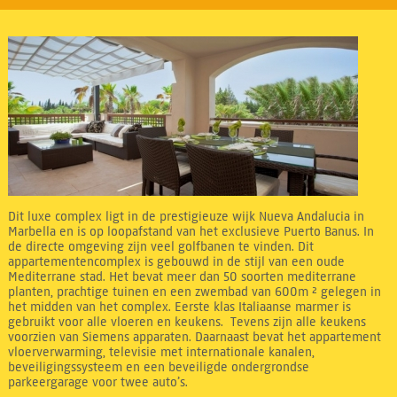
Dit luxe complex ligt in de prestigieuze wijk Nueva Andalucia in
Marbella en is op loopafstand van het exclusieve Puerto Banus. In
de directe omgeving zijn veel golfbanen te vinden. Dit
appartementencomplex is gebouwd in de stijl van een oude
Mediterrane stad. Het bevat meer dan 50 soorten mediterrane
planten, prachtige tuinen en een zwembad van 600m ² gelegen in
het midden van het complex. Eerste klas Italiaanse marmer is
gebruikt voor alle vloeren en keukens. Tevens zijn alle keukens
voorzien van Siemens apparaten. Daarnaast bevat het appartement
vloerverwarming, televisie met internationale kanalen,
beveiligingssysteem en een beveiligde ondergrondse
parkeergarage voor twee auto’s.