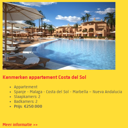
Kenmerken appartement Costa del Sol
Appartement
Spanje - Malaga - Costa del Sol - Marbella – Nueva Andalucia
Slaapkamers: 2
Badkamers: 2
Prijs: €250.000
Meer informatie >>