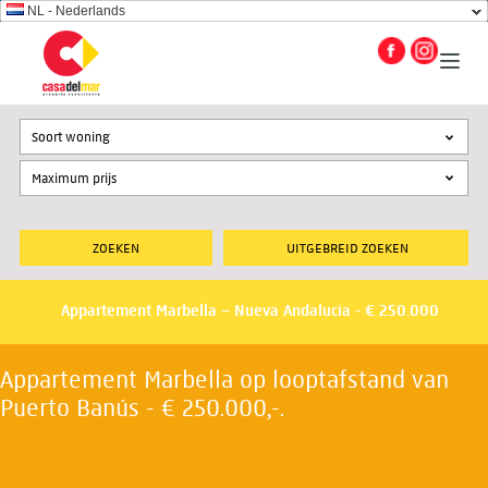
NL - Nederlands
Soort woning
UITGEBREID ZOEKEN
Appartement Marbella – Nueva Andalucia - € 250.000
Appartement Marbella op looptafstand van
Puerto Banús - € 250.000,-.