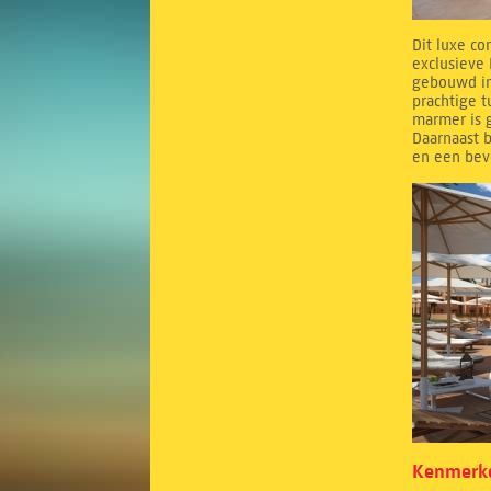
Dit luxe co
exclusieve 
gebouwd in
prachtige 
marmer is g
Daarnaast b
en een bev
Kenmerke