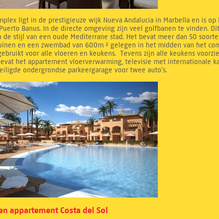
mplex ligt in de prestigieuze wijk Nueva Andalucia in Marbella en is op
Puerto Banus. In de directe omgeving zijn veel golfbanen te vinden. D
 de stijl van een oude Mediterrane stad. Het bevat meer dan 50 soorte
tuinen en een zwembad van 600m ² gelegen in het midden van het compl
ebruikt voor alle vloeren en keukens. Tevens zijn alle keukens voorzi
evat het appartement vloerverwarming, televisie met internationale k
eiligde ondergrondse parkeergarage voor twee auto’s.
n appartement Costa del Sol