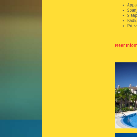
Appa
Spanj
Sl
Ba
Prij
Meer infor