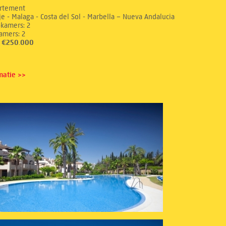
rtement
e - Malaga - Costa del Sol - Marbella – Nueva Andalucia
aapkamers: 2
dkamers: 2
s: €250.000
matie >>