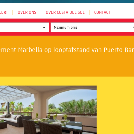
LERT
OVER ONS
OVER COSTA DEL SOL
CONTACT
ment Marbella op looptafstand van Puerto Banú