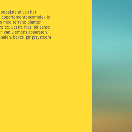
 loopafstand van het
it appartementencomplex is
n mediterrane planten,
ex. Eerste klas Italiaanse
en van Siemens apparaten.
analen, beveiligingssysteem