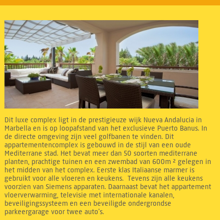
Dit luxe complex ligt in de prestigieuze wijk Nueva Andalucia in
Marbella en is op loopafstand van het exclusieve Puerto Banus. In
de directe omgeving zijn veel golfbanen te vinden. Dit
appartementencomplex is gebouwd in de stijl van een oude
Mediterrane stad. Het bevat meer dan 50 soorten mediterrane
planten, prachtige tuinen en een zwembad van 600m ² gelegen in
het midden van het complex. Eerste klas Italiaanse marmer is
gebruikt voor alle vloeren en keukens. Tevens zijn alle keukens
voorzien van Siemens apparaten. Daarnaast bevat het appartement
vloerverwarming, televisie met internationale kanalen,
beveiligingssysteem en een beveiligde ondergrondse
parkeergarage voor twee auto’s.