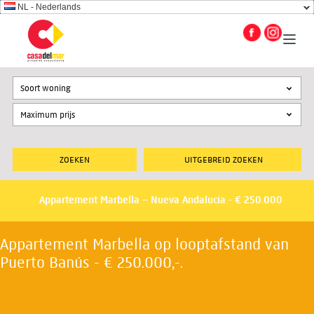
NL - Nederlands
Soort woning
UITGEBREID ZOEKEN
Appartement Marbella – Nueva Andalucia - € 250.000
Appartement Marbella op looptafstand van
Puerto Banús - € 250.000,-.