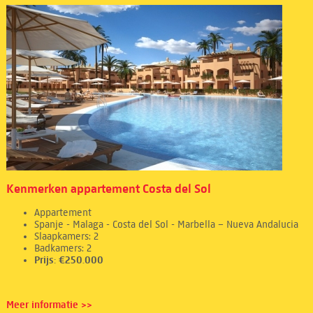
Kenmerken appartement Costa del Sol
Appartement
Spanje - Malaga - Costa del Sol - Marbella – Nueva Andalucia
Slaapkamers: 2
Badkamers: 2
Prijs: €250.000
Meer informatie >>