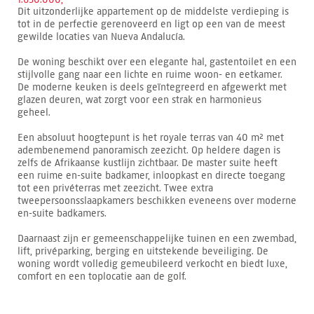
Dit uitzonderlijke appartement op de middelste verdieping is
tot in de perfectie gerenoveerd en ligt op een van de meest
gewilde locaties van Nueva Andalucía.
De woning beschikt over een elegante hal, gastentoilet en een
stijlvolle gang naar een lichte en ruime woon- en eetkamer.
De moderne keuken is deels geïntegreerd en afgewerkt met
glazen deuren, wat zorgt voor een strak en harmonieus
geheel.
Een absoluut hoogtepunt is het royale terras van 40 m² met
adembenemend panoramisch zeezicht. Op heldere dagen is
zelfs de Afrikaanse kustlijn zichtbaar. De master suite heeft
een ruime en-suite badkamer, inloopkast en directe toegang
tot een privéterras met zeezicht. Twee extra
tweepersoonsslaapkamers beschikken eveneens over moderne
en-suite badkamers.
Daarnaast zijn er gemeenschappelijke tuinen en een zwembad,
lift, privéparking, berging en uitstekende beveiliging. De
woning wordt volledig gemeubileerd verkocht en biedt luxe,
comfort en een toplocatie aan de golf.