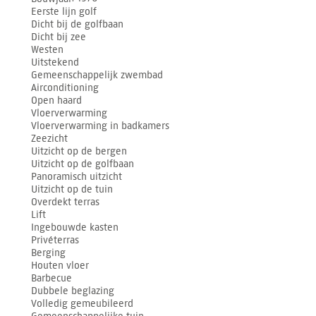
Eerste lijn golf
Dicht bij de golfbaan
Dicht bij zee
Westen
Uitstekend
Gemeenschappelijk zwembad
Airconditioning
Open haard
Vloerverwarming
Vloerverwarming in badkamers
Zeezicht
Uitzicht op de bergen
Uitzicht op de golfbaan
Panoramisch uitzicht
Uitzicht op de tuin
Overdekt terras
Lift
Ingebouwde kasten
Privéterras
Berging
Houten vloer
Barbecue
Dubbele beglazing
Volledig gemeubileerd
Gemeenschappelijke tuin