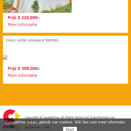
Prijs € 220.000,-
Meer informatie
Finca / cortijo Jubrique € 300.000,-
Prijs € 300.000,-
Meer informatie
Copyright © Casadelmar. All Rights Reserved. Unauthorized use
prohibited.
Casadelmar maakt gebruik van cookies. Klik hier voor meer informatie.
Disclaimer
|
Links
Sluit