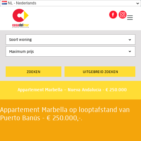
NL - Nederlands
Soort woning
UITGEBREID ZOEKEN
Appartement Marbella – Nueva Andalucia - € 250.000
Appartement Marbella op looptafstand van
Puerto Banús - € 250.000,-.