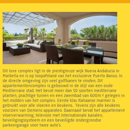
Dit luxe complex ligt in de prestigieuze wijk Nueva Andalucia in
Marbella en is op loopafstand van het exclusieve Puerto Banus. In
de directe omgeving zijn veel golfbanen te vinden. Dit
appartementencomplex is gebouwd in de stijl van een oude
Mediterrane stad. Het bevat meer dan 50 soorten mediterrane
planten, prachtige tuinen en een zwembad van 600m ² gelegen in
het midden van het complex. Eerste klas Italiaanse marmer is
gebruikt voor alle vloeren en keukens. Tevens zijn alle keukens
voorzien van Siemens apparaten. Daarnaast bevat het appartement
vloerverwarming, televisie met internationale kanalen,
beveiligingssysteem en een beveiligde ondergrondse
parkeergarage voor twee auto’s.