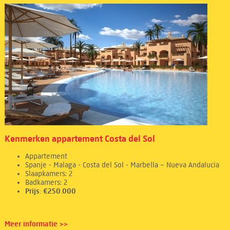
Kenmerken appartement Costa del Sol
Appartement
Spanje - Malaga - Costa del Sol - Marbella – Nueva Andalucia
Slaapkamers: 2
Badkamers: 2
Prijs: €250.000
Meer informatie >>