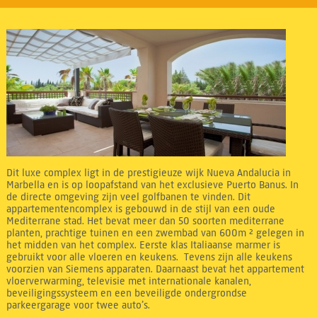
Dit luxe complex ligt in de prestigieuze wijk Nueva Andalucia in
Marbella en is op loopafstand van het exclusieve Puerto Banus. In
de directe omgeving zijn veel golfbanen te vinden. Dit
appartementencomplex is gebouwd in de stijl van een oude
Mediterrane stad. Het bevat meer dan 50 soorten mediterrane
planten, prachtige tuinen en een zwembad van 600m ² gelegen in
het midden van het complex. Eerste klas Italiaanse marmer is
gebruikt voor alle vloeren en keukens. Tevens zijn alle keukens
voorzien van Siemens apparaten. Daarnaast bevat het appartement
vloerverwarming, televisie met internationale kanalen,
beveiligingssysteem en een beveiligde ondergrondse
parkeergarage voor twee auto’s.