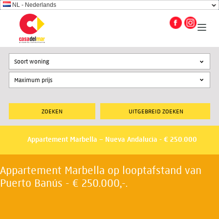
NL - Nederlands
Soort woning
UITGEBREID ZOEKEN
Appartement Marbella – Nueva Andalucia - € 250.000
Appartement Marbella op looptafstand van
Puerto Banús - € 250.000,-.