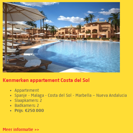
Kenmerken appartement Costa del Sol
Appartement
Spanje - Malaga - Costa del Sol - Marbella – Nueva Andalucia
Slaapkamers: 2
Badkamers: 2
Prijs: €250.000
Meer informatie >>