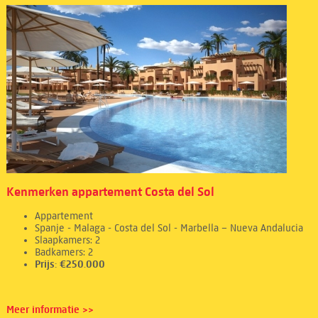
Kenmerken appartement Costa del Sol
Appartement
Spanje - Malaga - Costa del Sol - Marbella – Nueva Andalucia
Slaapkamers: 2
Badkamers: 2
Prijs: €250.000
Meer informatie >>