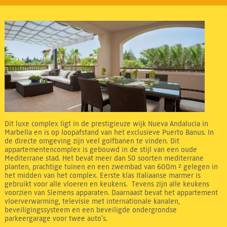
Dit luxe complex ligt in de prestigieuze wijk Nueva Andalucia in
Marbella en is op loopafstand van het exclusieve Puerto Banus. In
de directe omgeving zijn veel golfbanen te vinden. Dit
appartementencomplex is gebouwd in de stijl van een oude
Mediterrane stad. Het bevat meer dan 50 soorten mediterrane
planten, prachtige tuinen en een zwembad van 600m ² gelegen in
het midden van het complex. Eerste klas Italiaanse marmer is
gebruikt voor alle vloeren en keukens. Tevens zijn alle keukens
voorzien van Siemens apparaten. Daarnaast bevat het appartement
vloerverwarming, televisie met internationale kanalen,
beveiligingssysteem en een beveiligde ondergrondse
parkeergarage voor twee auto’s.