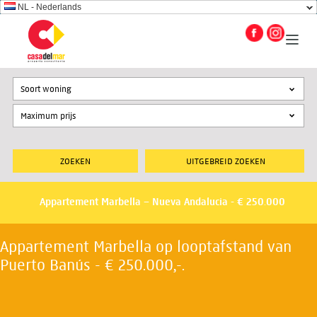
NL - Nederlands
Soort woning
UITGEBREID ZOEKEN
Appartement Marbella – Nueva Andalucia - € 250.000
Appartement Marbella op looptafstand van
Puerto Banús - € 250.000,-.