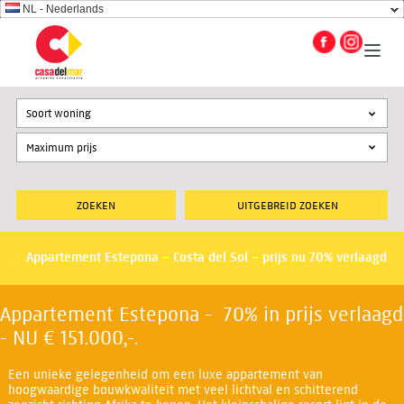
NL - Nederlands
Soort woning
UITGEBREID ZOEKEN
Appartement Estepona – Costa del Sol – prijs nu 70% verlaagd
Appartement Estepona - 70% in prijs verlaagd
- NU € 151.000,-.
Een unieke gelegenheid om een luxe appartement van
hoogwaardige bouwkwaliteit met veel lichtval en schitterend