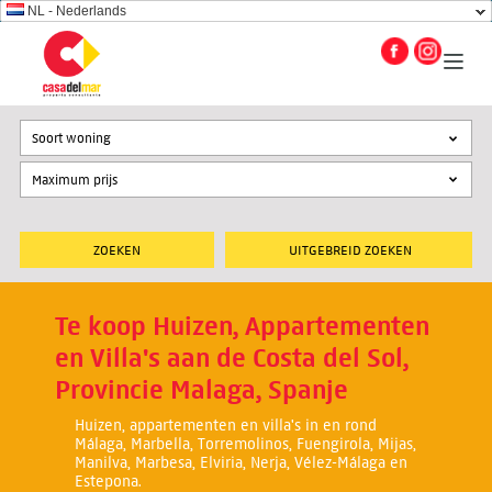
NL - Nederlands
Soort woning
UITGEBREID ZOEKEN
Te koop Huizen, Appartementen
en Villa's aan de Costa del Sol,
Provincie Malaga, Spanje
Huizen, appartementen en villa's in en rond
Málaga, Marbella, Torremolinos, Fuengirola, Mijas,
Manilva, Marbesa, Elviria, Nerja, Vélez-Málaga en
Estepona.