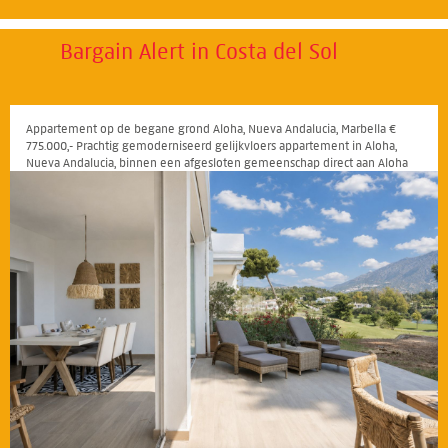
Bargain Alert in Costa del Sol
Appartement op de begane grond Aloha, Nueva Andalucia, Marbella €
775.000,- Prachtig gemoderniseerd gelijkvloers appartement in Aloha,
Nueva Andalucia, binnen een afgesloten gemeenschap direct aan Aloha
Golf Club
23
24
25
26
27
28
29
30
31
32
33