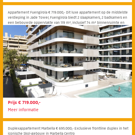
Appartement Fuengirola € 719.000,- Dit luxe appartement op de middelste
verdieping in Jade Tower, Fuengirola biedt 2 slaapkamers, 2 badkamers en
een bebouwde oppervlakte van 119 m², inclusief 74 m² binnenruimte en
een spectaculair wrap-around terras van 65 m². I
Prijs € 719.000,-
Meer informatie
Duplexappartement Marbella € 695.000,- Exclusieve frontline duplex in het
iconische Skol-gebouw in Marbella Centro